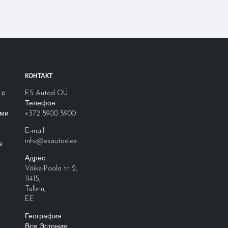
КОНТАКТ
 с
ES Autod OÜ
Телефон
ими
+372 5900 5900
E-mail
info@esautod.ee
е
Адрес
Väike-Paala tn 2
,
11415
,
Tallinn
,
EE
География
Вся Эстония