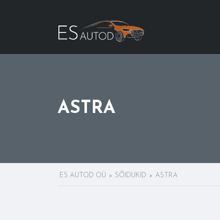
ASTRA
ES AUTOD OÜ
SÕIDUKID
ASTRA
>
>