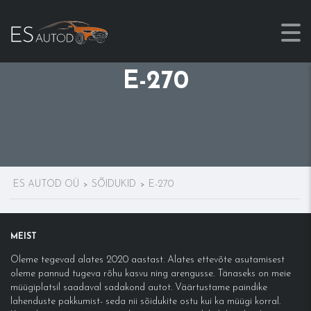
E-270
ES AUTOD OÜ
SÕIDUKID
E-270
>
>
MEIST
Oleme tegevad alates 2020 aastast. Alates ettevõte asutamisest
oleme pannud tugeva rõhu kasvu ning arengusse. Tänaseks on meie
müügiplatsil saadaval sadakond autot. Väärtustame paindike
lahenduste pakkumist- seda nii sõidukite ostu kui ka müügi korral.