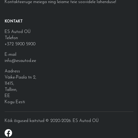
Kontakteeruge meiega ning leiame teie soovidele lahenduse!
KONTAKT
ES Autod OÜ
Telefon
+372 5900 5900
E-mail
info@esautod.ee
Aadress
Väike-Paala tn 2,
11415,
Tallinn,
EE
Kogu Eesti
Kõik õigused kaitstud © 2020-2026. ES Autod OÜ